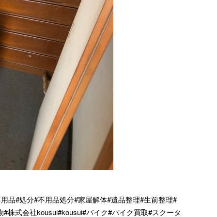
不用品#処分#不用品処分#家屋解体#遺品整理#生前整理#
式会社kousui#kousui#バイク#バイク買取#スクータ