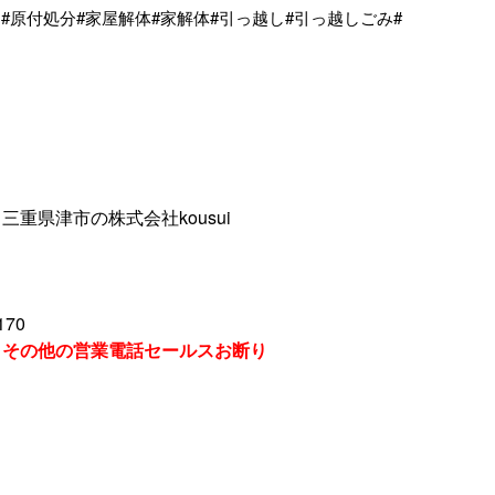
#原付処分#家屋解体#家解体#引っ越し#引っ越しごみ#
重県津市の株式会社kousui
170
、その他の営業電話セールスお断り