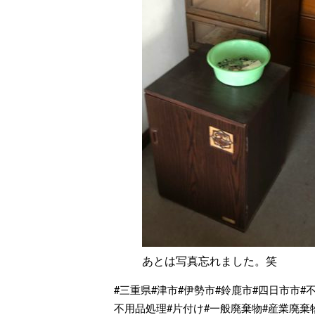
あとは写真忘れました。笑
#三重県#津市#伊勢市#鈴鹿市#四日市市#
不用品処理#片付け#一般廃棄物#産業廃棄物#株