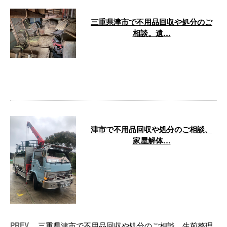
三重県津市で不用品回収や処分のご
相談。遺…
お疲れ様です！株式会社kousuiで
す！ 今日は津市での作業になり
ました！ 今回も。ご紹介の物件
にな …
津市で不用品回収や処分のご相談、
家屋解体…
お疲れ様です！株式会社kousuiで
す！ 今日は新規のお客様の見積
りに松阪市で見積りからの津市で
機械 …
PREV
三重県津市で不用品回収や処分のご相談。生前整理