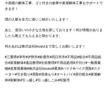
小規模の解体工事、ゴミ付きの倉庫や家屋解体工事もサポートで
きます！
僕の人脈を全力に使いご紹介いたします！
あと、道沿いの小さな土地を探しております！何か情報がありま
したら教えてもらえると助かります。
何かあれば株式会社kousuiまで宜しくお願いします！
#三重県#津市#伊勢市#鈴鹿市#四日市市#不用品#処分#不用品処
分#家屋解体#遺品整理#生前整理#不用品処理#片付け#一般廃棄
物#産業廃棄物#株式会社kousui#業者#バイク#バイク買取#スク
ーター#引き取り#買取#見積もり#オートバイ#原付処分#家屋解
体#家解体#引っ越し#引っ越しごみ#松阪市