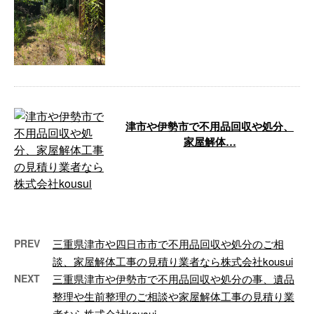
お疲れ様です！株式会社kousuiで
す！ 今回は知り合いの自宅の生
木の撤去と不用品回収の作業にな
りま …
津市や伊勢市で不用品回収や処分、
家屋解体…
お疲れ様です！株式会社kousuiで
す！ 昨日と今日の現場は伊勢市
なります。笑 今回は見積りも下
見も …
PREV
三重県津市や四日市市で不用品回収や処分のご相
談、家屋解体工事の見積り業者なら株式会社kousui
NEXT
三重県津市や伊勢市で不用品回収や処分の事、遺品
整理や生前整理のご相談や家屋解体工事の見積り業
者なら株式会社kousui