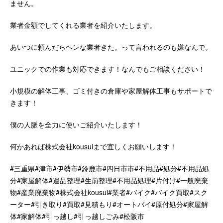
ません。
業者金額でしてくれる業者を紹介いたします。
あいつに頼んだらヘンな業者きた。って言われるのも嫌なんで。
ユニックでの作業も対応できます！なんでもご相談ください！
小規模の解体工事、ゴミ付きの倉庫や家屋解体工事もサポートで
きます！
僕の人脈を全力に使いご紹介いたします！
何かあれば株式会社kousuiまで宜しくお願いします！
#三重県#津市#伊勢市#鈴鹿市#四日市市#不用品#処分#不用品処
分#家屋解体#遺品整理#生前整理#不用品処理#片付け#一般廃棄
物#産業廃棄物#株式会社kousui#業者#バイク#バイク買取#スク
ーター#引き取り#買取#見積もり#オートバイ#原付処分#家屋解
体#家解体#引っ越し#引っ越しごみ#松阪市