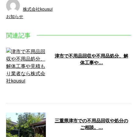
株式会社kousui
お知らせ
関連記事
津市で不用品回収や不用品処分、解
体工事や…
お疲れ様です！株式会社kousuiで
す！ 昨日から着工の現場が今日
何とか終わりました。笑 急いで
やる …
三重県津市での不用品回収や処分の
ご相談。…